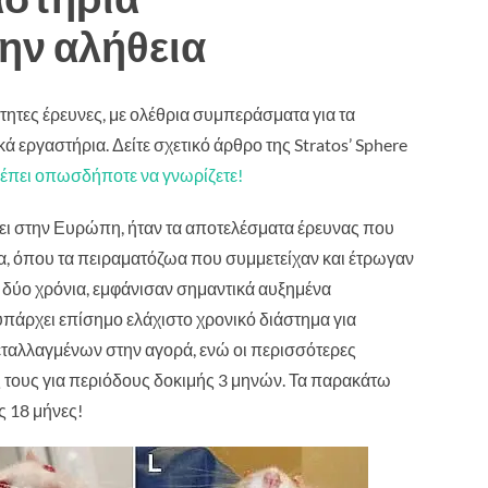
ην αλήθεια
ρτητες έρευνες, με ολέθρια συμπεράσματα για τα
κά εργαστήρια.
Δείτε σχετικό άρθρο της Stratos’ Sphere
ρέπει οπωσδήποτε να γνωρίζετε!
σει στην Ευρώπη, ήταν τα αποτελέσματα έρευνας που
ία, όπου τα πειραματόζωα που συμμετείχαν και έτρωγαν
 δύο χρόνια, εμφάνισαν σημαντικά αυξημένα
 υπάρχει επίσημο ελάχιστο χρονικό διάστημα για
εταλλαγμένων στην αγορά, ενώ οι περισσότερες
ς τους για περιόδους δοκιμής 3 μηνών. Τα παρακάτω
 18 μήνες!