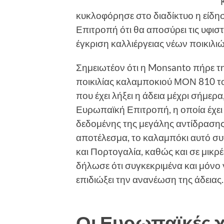
κυκλοφόρησε στο διαδίκτυο η είδ
Επιτροπή ότι θα αποσύρει τις υφιστ
έγκριση καλλιέργειας νέων ποικιλ
Σημειωτέον ότι η Monsanto πήρε τη
ποικιλίας καλαμποκιού ΜΟΝ 810 το 
που έχει λήξει η άδεια μέχρι σήμε
Ευρωπαϊκή Επιτροπή, η οποία έχει
δεδομένης της μεγάλης αντίδρασ
αποτέλεσμα, το καλαμπόκι αυτό συνε
και Πορτογαλία, καθώς και σε μικ
δήλωσε ότι συγκεκριμένα και μόνο 
επιδιώξει την ανανέωση της άδειας.
Οι Ευρωπαϊκές 