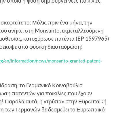
την οποία η φύση δημιουργεί νέες ποικιλίες,
κεφτείτε το: Μόλις πριν ένα μήνα, την
α που ανήκει στη Monsanto, εκμεταλλευόμενη
μοθεσίας, κατοχύρωσε πατέντα (EP 1597965)
προέκυψε από φυσική διασταύρωση!
rg/en/information/news/monsanto-granted-patent-
ίδραση, το Γερμανικό Κοινοβούλιο
ση πατεντών για ποικιλίες που έχουν
η! Παρόλα αυτά, η «τρύπα» στην Ευρωπαϊκή
ση των Γερμανών δε δεσμεύει το Ευρωπαϊκό