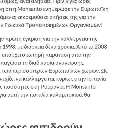
Κι όμως, είναι αλήθεια! Πριν λίγες ώρες
ηση ότι η Monsanto ενημέρωσε την Ευρωπαϊκή
άμενες εκκρεμούσες αιτήσεις της για την
ιών Γενετικά Τροποποιημένων Οργανισμών!
ν πρώτη έγκριση για την καλλιέργεια της
1998, με διάρκεια δέκα χρόνια. Από το 2008
ρα, υπάρχει σιωπηρή παράταση από την
 παγώσει τη διαδικασία ανανέωσης,
ης των περισσότερων Ευρωπαϊκών χωρών. Ως
χίζει να καλλιεργείται, κυρίως στην Ισπανία
ρές ποσότητες στη Ρουμανία. Η Monsanto
για αυτή την ποικιλία καλαμποκιού, θα
χώρες αντιδρούν