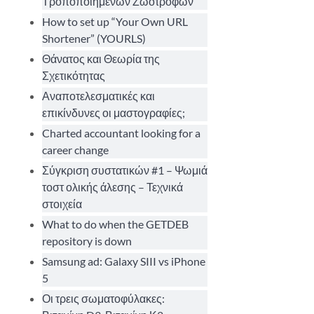
Τροποποιημένων Ζωοτροφών
How to set up “Your Own URL
Shortener” (YOURLS)
Θάνατος και Θεωρία της
Σχετικότητας
Αναποτελεσματικές και
επικίνδυνες οι μαστογραφίες;
Charted accountant looking for a
career change
Σύγκριση συστατικών #1 – Ψωμιά
τοστ ολικής άλεσης – Τεχνικά
στοιχεία
What to do when the GETDEB
repository is down
Samsung ad: Galaxy SIII vs iPhone
5
Οι τρεις σωματοφύλακες: