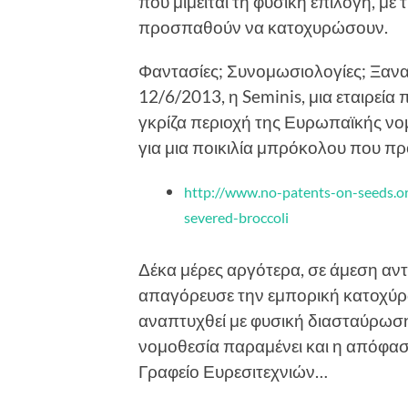
που μιμείται τη φυσική επιλογή, με 
προσπαθούν να κατοχυρώσουν.
Φαντασίες; Συνομωσιολογίες; Ξανασ
12/6/2013, η Seminis, μια εταιρεί
γκρίζα περιοχή της Ευρωπαϊκής νο
για μια ποικιλία μπρόκολου που 
http://www.no-patents-on-seeds.o
severed-broccoli
Δέκα μέρες αργότερα, σε άμεση αντ
απαγόρευσε την εμπορική κατοχύρω
αναπτυχθεί με φυσική διασταύρωσ
νομοθεσία παραμένει και η απόφα
Γραφείο Ευρεσιτεχνιών…