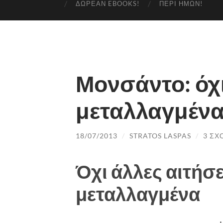
ΔΩΡΕΆΝ EBOOKS!
ΠΕΡΊ ΗΜΏΝ!
Μονσάντο: όχ
μεταλλαγμέν
18/07/2013
/
STRATOS LASPAS
/
3 ΣΧ
Όχι άλλες αιτήσε
μεταλλαγμένα